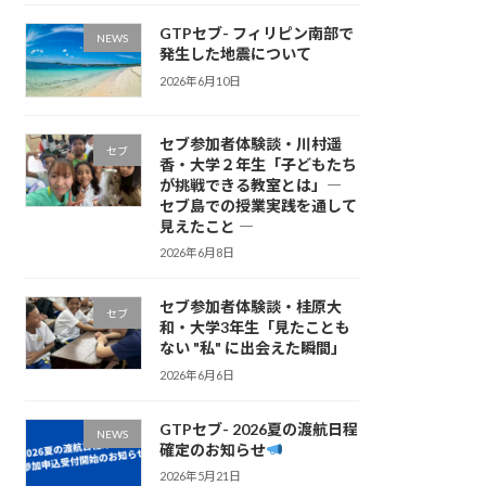
GTPセブ- フィリピン南部で
NEWS
発生した地震について
2026年6月10日
セブ参加者体験談・川村遥
セブ
香・大学２年生「子どもたち
が挑戦できる教室とは」―
セブ島での授業実践を通して
見えたこと ―
2026年6月8日
セブ参加者体験談・桂原大
セブ
和・大学3年生「見たことも
ない "私" に出会えた瞬間」
2026年6月6日
GTPセブ- 2026夏の渡航日程
NEWS
確定のお知らせ
2026年5月21日