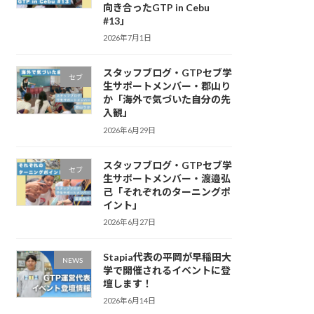
向き合ったGTP in Cebu
#13」
2026年7月1日
スタッフブログ・GTPセブ学
セブ
生サポートメンバー・郡山り
か「海外で気づいた自分の先
入観」
2026年6月29日
スタッフブログ・GTPセブ学
セブ
生サポートメンバー・渡邉弘
己「それぞれのターニングポ
イント」
2026年6月27日
Stapia代表の平岡が早稲田大
NEWS
学で開催されるイベントに登
壇します！
2026年6月14日