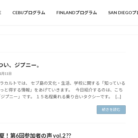
E
CEBUプログラム
FINLANDプログラム
SAN DIEGO
つい、ジプニー。
11月11日
ラカルトでは、 セブ島の文化・生活、学校に関する「知っている
っと得する情報」をあげていきます。 今日紹介するのは、こち
「ジプニー」です。 １５名程乗れる乗り合いタクシーです。 […]
続きを読む
9夏！第6回参加者の声 vol.2 ??