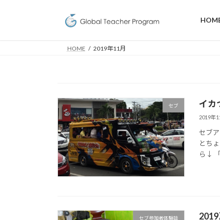
コ
ナ
ン
ビ
HOM
テ
ゲ
ン
ー
HOME
2019年11月
ツ
シ
へ
ョ
ス
ン
キ
に
ッ
移
イカ
セブ
プ
動
2019年
セブア
とちょ
ら↓ 
201
セブ参加者体験談