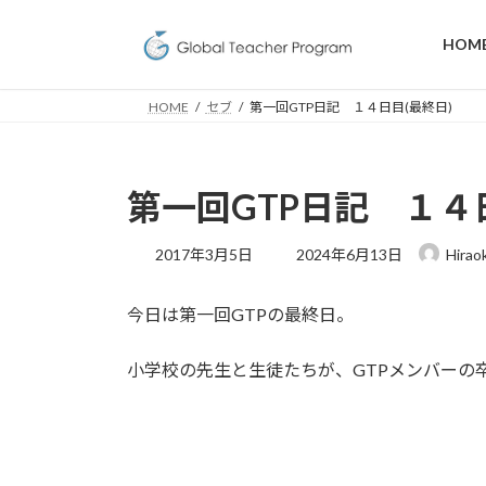
コ
ナ
ン
ビ
HOM
テ
ゲ
ン
ー
HOME
セブ
第一回GTP日記 １４日目(最終日)
ツ
シ
へ
ョ
ス
ン
キ
に
第一回GTP日記 １４
ッ
移
プ
動
最
2017年3月5日
2024年6月13日
Hirao
終
更
今日は第一回GTPの最終日。
新
日
時
小学校の先生と生徒たちが、GTPメンバーの
: