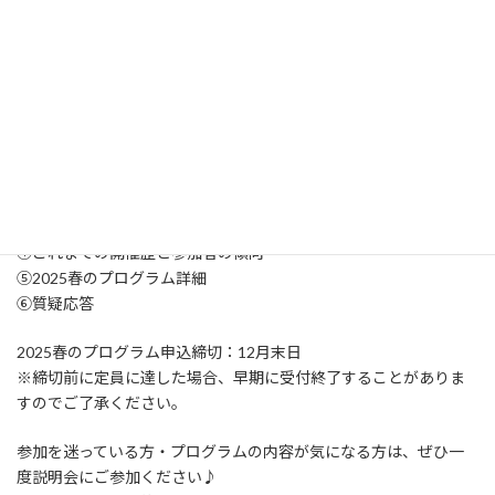
12月11日(水) 20:00〜21:00
12月18日(水) 20:00〜21:00
開催方法：Zoom
※リンクはお申込時に送付されるメールに添付しています
説明会概要：
①スタッフ紹介
②Global Teacher Programって何？
③GTP in Cebuってどんなプログラム？
④これまでの開催歴と参加者の傾向
⑤2025春のプログラム詳細
⑥質疑応答
2025春のプログラム申込締切：12月末日
※締切前に定員に達した場合、早期に受付終了することがありま
すのでご了承ください。
参加を迷っている方・プログラムの内容が気になる方は、ぜひ一
度説明会にご参加ください♪